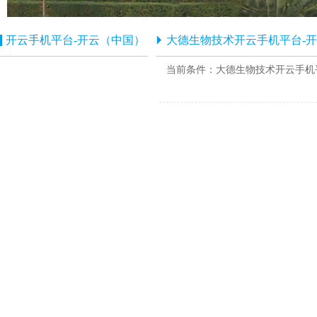
开云手机平台-开云（中国）
大德生物技术开云手机平台-
当前条件：
大德生物技术开云手机
大德药业开云手机平台-开云（中国）
大德健康医疗开云手机平台-开云（中国）
大德生物技术开云手机平台-开云（中国）