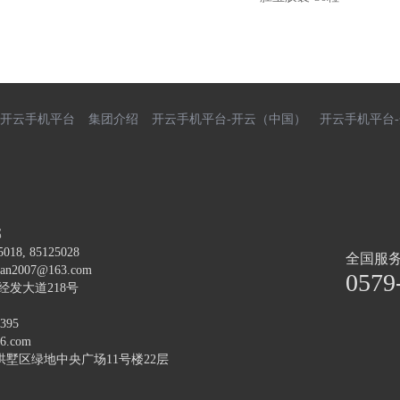
开云手机平台
集团介绍
开云手机平台-开云（中国）
开云手机平台
部
018, 85125028
全国服
an2007@163.com
0579
经
发大道218号
395
6.com
拱墅区绿地中央广场11
号楼22层