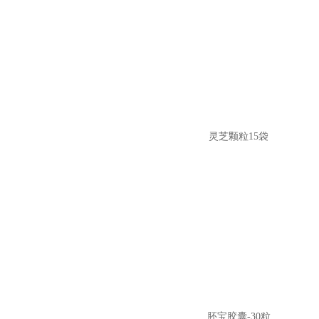
灵芝颗粒15袋
胚宝胶囊-30粒