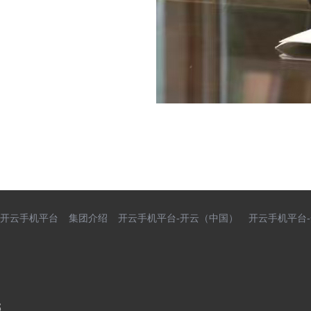
开云手机平台
集团介绍
开云手机平台-开云（中国）
开云手机平台
部