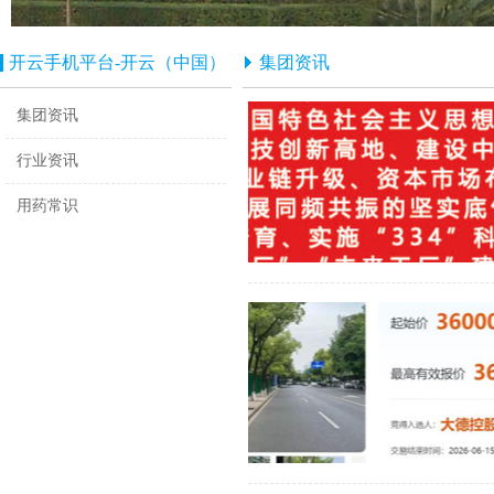
开云手机平台-开云（中国）
集团资讯
集团资讯
行业资讯
用药常识