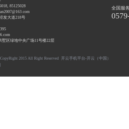
部
018, 85125028
全国服
an2007@163.com
0579
经
发大道218号
395
6.com
拱墅区绿地中央广场11
号楼22层
CopyRight 2015 All Right Reserved 开云手机平台-开云（中国）
|