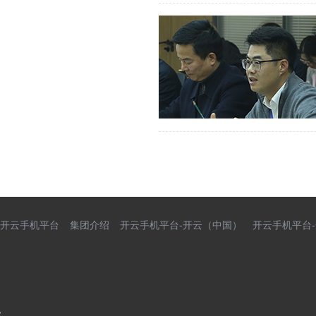
开云手机平台
集团介绍
开云手机平台-开云（中国）
开云手机平台